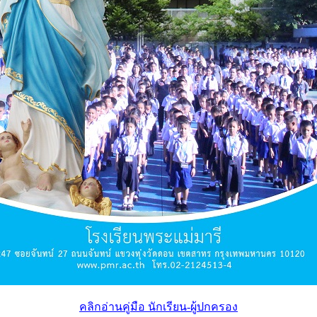
คลิกอ่านคู่มือ นักเรียน-ผู้ปกครอง